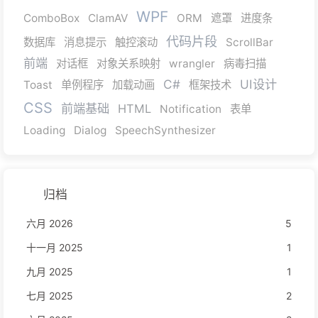
WPF
ComboBox
ClamAV
ORM
遮罩
进度条
代码片段
数据库
消息提示
触控滚动
ScrollBar
前端
对话框
对象关系映射
wrangler
病毒扫描
C#
UI设计
Toast
单例程序
加载动画
框架技术
CSS
前端基础
HTML
Notification
表单
Loading
Dialog
SpeechSynthesizer
归档
六月 2026
5
十一月 2025
1
九月 2025
1
七月 2025
2