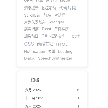
ORM
遮罩
进度条
数据库
代码片段
消息提示
触控滚动
前端
ScrollBar
对话框
对象关系映射
wrangler
病毒扫描
Toast
单例程序
C#
UI设计
加载动画
框架技术
CSS
前端基础
HTML
Notification
表单
Loading
Dialog
SpeechSynthesizer
归档
六月 2026
5
十一月 2025
1
九月 2025
1