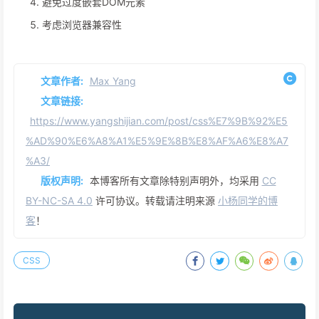
避免过度嵌套DOM元素
考虑浏览器兼容性
文章作者:
Max Yang
文章链接:
https://www.yangshijian.com/post/css%E7%9B%92%E5
%AD%90%E6%A8%A1%E5%9E%8B%E8%AF%A6%E8%A7
%A3/
版权声明:
本博客所有文章除特别声明外，均采用
CC
BY-NC-SA 4.0
许可协议。转载请注明来源
小杨同学的博
客
！
CSS