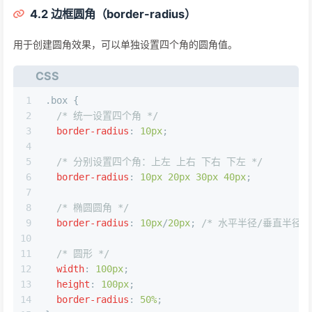
4.2 边框圆角（border-radius）
用于创建圆角效果，可以单独设置四个角的圆角值。
CSS
1
.box
 {
2
/* 统一设置四个角 */
3
border-radius
: 
10px
;
4
5
/* 分别设置四个角：上左 上右 下右 下左 */
6
border-radius
: 
10px
20px
30px
40px
;
7
8
/* 椭圆圆角 */
9
border-radius
: 
10px
/
20px
; 
/* 水平半径/垂直半径 *
10
11
/* 圆形 */
12
width
: 
100px
;
13
height
: 
100px
;
14
border-radius
: 
50%
;