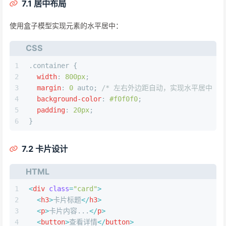
7.1 居中布局
使用盒子模型实现元素的水平居中：
CSS
1
.container
 {
2
width
: 
800px
;
3
margin
: 
0
 auto; 
/* 左右外边距自动，实现水平居中 */
4
background-color
: 
#f0f0f0
;
5
padding
: 
20px
;
6
}
7.2 卡片设计
HTML
1
<
div
class
=
"card"
>
2
<
h3
>
卡片标题
</
h3
>
3
<
p
>
卡片内容...
</
p
>
4
<
button
>
查看详情
</
button
>