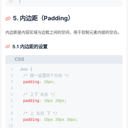
15
}
5. 内边距（Padding）
内边距是内容区域与边框之间的空间，用于控制元素内部的空白。
5.1 内边距的设置
CSS
1
.box
 {
2
/* 统一设置四个方向 */
3
padding
: 
10px
;
4
5
/* 上下 左右 */
6
padding
: 
10px
20px
;
7
8
/* 上 左右 下 */
9
padding
: 
10px
20px
30px
;
10