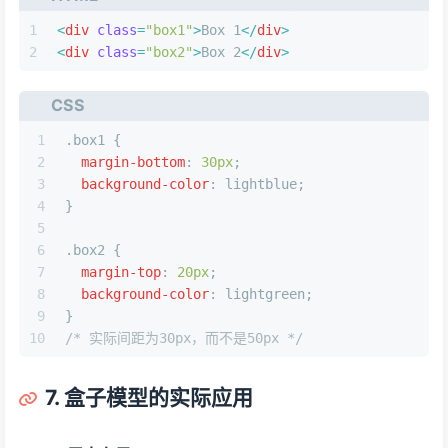
1
<
div
class
=
"box1"
>
Box 1
</
div
>
2
<
div
class
=
"box2"
>
Box 2
</
div
>
CSS
1
.box1
 {
2
margin-bottom
: 
30px
;
3
background-color
: lightblue;
4
}
5
6
.box2
 {
7
margin-top
: 
20px
;
8
background-color
: lightgreen;
9
}
10
/* 实际间距为30px，而不是50px */
7. 盒子模型的实际应用