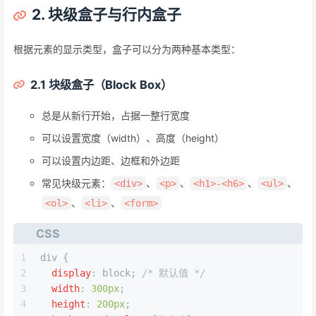
2. 块级盒子与行内盒子
根据元素的显示类型，盒子可以分为两种基本类型：
2.1 块级盒子（Block Box）
总是从新行开始，占据一整行宽度
可以设置宽度（width）、高度（height）
可以设置内边距、边框和外边距
常见块级元素：
、
、
、
、
<div>
<p>
<h1>-<h6>
<ul>
、
、
<ol>
<li>
<form>
CSS
1
div
 {
2
display
: block; 
/* 默认值 */
3
width
: 
300px
;
4
height
: 
200px
;