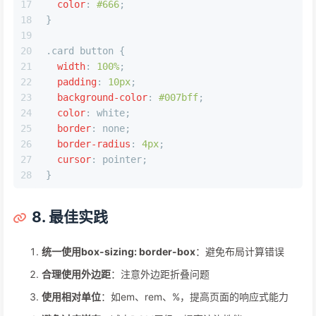
17
color
: 
#666
;
18
}
19
20
.card
button
 {
21
width
: 
100%
;
22
padding
: 
10px
;
23
background-color
: 
#007bff
;
24
color
: white;
25
border
: none;
26
border-radius
: 
4px
;
27
cursor
: pointer;
28
}
8. 最佳实践
统一使用box-sizing: border-box
：避免布局计算错误
合理使用外边距
：注意外边距折叠问题
使用相对单位
：如em、rem、%，提高页面的响应式能力