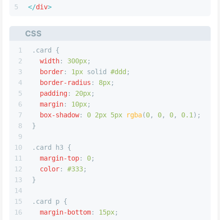
5
</
div
>
CSS
1
.card
 {
2
width
: 
300px
;
3
border
: 
1px
 solid 
#ddd
;
4
border-radius
: 
8px
;
5
padding
: 
20px
;
6
margin
: 
10px
;
7
box-shadow
: 
0
2px
5px
rgba
(
0
, 
0
, 
0
, 
0.1
);
8
}
9
10
.card
h3
 {
11
margin-top
: 
0
;
12
color
: 
#333
;
13
}
14
15
.card
p
 {
16
margin-bottom
: 
15px
;