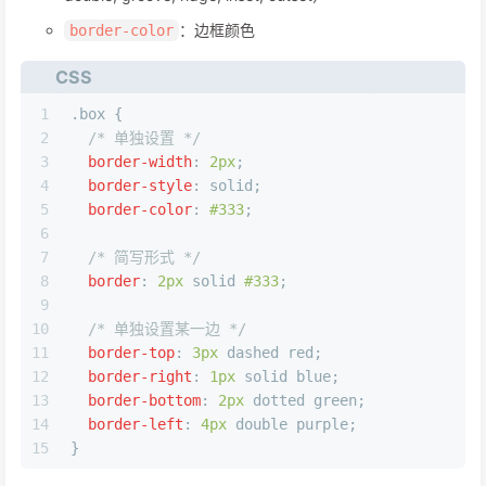
：边框颜色
border-color
CSS
1
.box
 {
2
/* 单独设置 */
3
border-width
: 
2px
;
4
border-style
: solid;
5
border-color
: 
#333
;
6
7
/* 简写形式 */
8
border
: 
2px
 solid 
#333
;
9
10
/* 单独设置某一边 */
11
border-top
: 
3px
 dashed red;
12
border-right
: 
1px
 solid blue;
13
border-bottom
: 
2px
 dotted green;
14
border-left
: 
4px
 double purple;
15
}