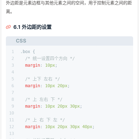
外边距是元素边框与其他元素之间的空间，用于控制元素之间的距
离。
6.1 外边距的设置
CSS
1
.box
 {
2
/* 统一设置四个方向 */
3
margin
: 
10px
;
4
5
/* 上下 左右 */
6
margin
: 
10px
20px
;
7
8
/* 上 左右 下 */
9
margin
: 
10px
20px
30px
;
10
11
/* 上 右 下 左 */
12
margin
: 
10px
20px
30px
40px
;
13