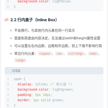
5
background-color
: lightblue;
6
}
2.2 行内盒子（Inline Box）
不会换行，与其他行内元素在同一行显示
宽度和高度由内容决定，无法通过width和height属性设置
可以设置左右内边距、边框和外边距，但上下值不影响行高
常见行内元素：
、
、
、
、
<span>
<a>
<strong>
<em>
<img>
CSS
1
span
 {
2
display
: inline; 
/* 默认值 */
3
background-color
: lightgreen;
4
padding
: 
5px
10px
;
5
border
: 
1px
 solid green;
6
}