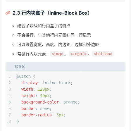
2.3 行内块盒子（Inline-Block Box）
结合了块级和行内盒子的特点
不会换行，与其他行内元素在同一行显示
可以设置宽度、高度、内边距、边框和外边距
常见行内块元素：
、
、
<img>
<input>
<button>
CSS
1
button
 {
2
display
: inline-block;
3
width
: 
120px
;
4
height
: 
40px
;
5
background-color
: orange;
6
border
: none;
7
border-radius
: 
5px
;
8
}