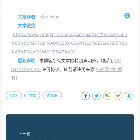
文章作者:
Max Yang
文章链接:
https://www.yangshijian.com/post/css%E4%BC%AA%E5
%85%83%E7%B4%A0%E9%80%89%E6%8B%A9%E5%99
%A8%E8%AF%A6%E8%A7%A3/
版权声明:
本博客所有文章除特别声明外，均采用
CC
BY-NC-SA 4.0
许可协议。转载请注明来源
小杨同学的博
客
！
CSS
前端
选择器
上一篇