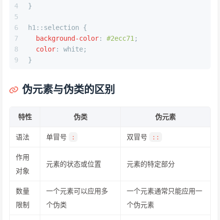
4
}
5
6
h1
::selection
 {
7
background-color
: 
#2ecc71
;
8
color
: white;
9
}
伪元素与伪类的区别
特性
伪类
伪元素
语法
单冒号
双冒号
:
::
作用
元素的状态或位置
元素的特定部分
对象
数量
一个元素可以应用多
一个元素通常只能应用一
限制
个伪类
个伪元素