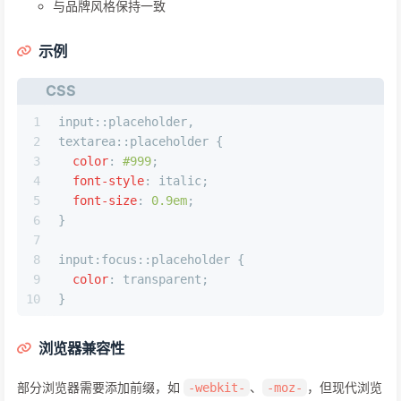
与品牌风格保持一致
示例
CSS
1
input
::placeholder
,
2
textarea
::placeholder
 {
3
color
: 
#999
;
4
font-style
: italic;
5
font-size
: 
0.9em
;
6
}
7
8
input
:focus
::placeholder
 {
9
color
: transparent;
10
}
浏览器兼容性
部分浏览器需要添加前缀，如
、
，但现代浏览
-webkit-
-moz-