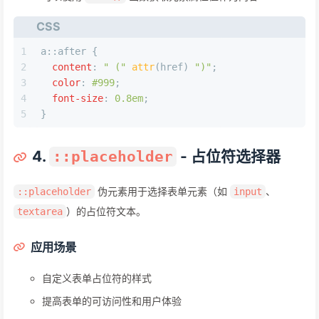
CSS
1
a
::after
 {
2
content
: 
" ("
attr
(href) 
")"
;
3
color
: 
#999
;
4
font-size
: 
0.8em
;
5
}
4.
- 占位符选择器
::placeholder
伪元素用于选择表单元素（如
、
::placeholder
input
）的占位符文本。
textarea
应用场景
自定义表单占位符的样式
提高表单的可访问性和用户体验