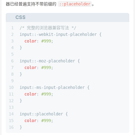
器已经普遍支持不带前缀的
。
::placeholder
CSS
1
/* 完整的浏览器兼容写法 */
2
input
::-webkit-input-placeholder {
3
color
: 
#999
;
4
}
5
6
input
::-moz-placeholder {
7
color
: 
#999
;
8
}
9
10
input
:-ms-input-placeholder {
11
color
: 
#999
;
12
}
13
14
input
::placeholder
 {
15
color
: 
#999
;
16
}