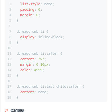
2
list-style
: none;
3
padding
: 
0
;
4
margin
: 
0
;
5
}
6
7
.breadcrumb
li
 {
8
display
: inline-block;
9
}
10
11
.breadcrumb
li
::after
 {
12
content
: 
">"
;
13
margin
: 
0
10px
;
14
color
: 
#999
;
15
}
16
17
.breadcrumb
li
:last-child
::after
 {
18
content
: none;
19
}
添加图标