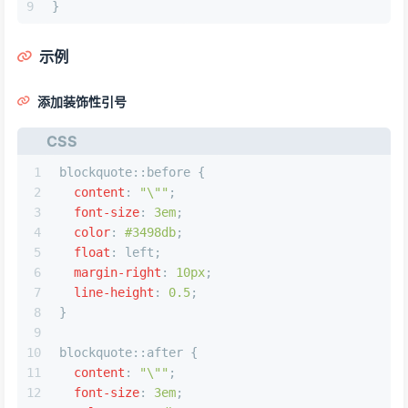
9
}
示例
添加装饰性引号
CSS
1
blockquote
::before
 {
2
content
: 
"\""
;
3
font-size
: 
3em
;
4
color
: 
#3498db
;
5
float
: left;
6
margin-right
: 
10px
;
7
line-height
: 
0.5
;
8
}
9
10
blockquote
::after
 {
11
content
: 
"\""
;
12
font-size
: 
3em
;