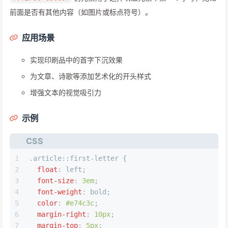
前面是否有其他内容（如图片或标点符号）。
应用场景
实现印刷品中的首字下沉效果
为文章、诗歌等添加艺术化的开头样式
增强文本的视觉吸引力
示例
CSS
1
.article
::first-letter
 {
2
float
: left;
3
font-size
: 
3em
;
4
font-weight
: bold;
5
color
: 
#e74c3c
;
6
margin-right
: 
10px
;
7
margin-top
: 
5px
;