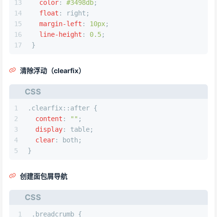
13
color
: 
#3498db
;
14
float
: right;
15
margin-left
: 
10px
;
16
line-height
: 
0.5
;
17
}
清除浮动（clearfix）
CSS
1
.clearfix
::after
 {
2
content
: 
""
;
3
display
: table;
4
clear
: both;
5
}
创建面包屑导航
CSS
1
.breadcrumb
 {