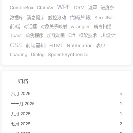
WPF
ComboBox
ClamAV
ORM
遮罩
进度条
代码片段
数据库
消息提示
触控滚动
ScrollBar
前端
对话框
对象关系映射
wrangler
病毒扫描
C#
UI设计
Toast
单例程序
加载动画
框架技术
CSS
前端基础
HTML
Notification
表单
Loading
Dialog
SpeechSynthesizer
归档
六月 2026
5
十一月 2025
1
九月 2025
1
七月 2025
2